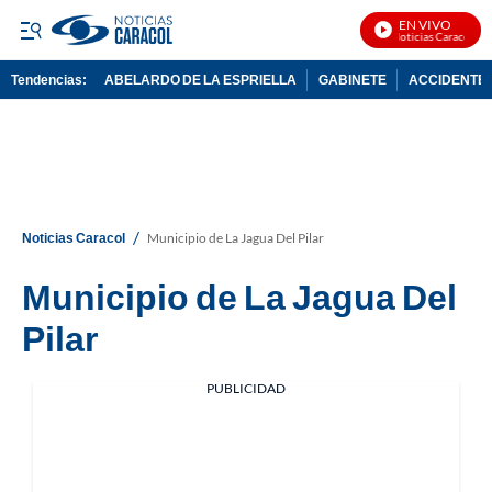
EN VIVO
Noticias Caracol En 
Tendencias:
ABELARDO DE LA ESPRIELLA
GABINETE
ACCIDENTE 
PUBLICIDAD
/
Noticias Caracol
Municipio de La Jagua Del Pilar
Municipio de La Jagua Del
Pilar
PUBLICIDAD