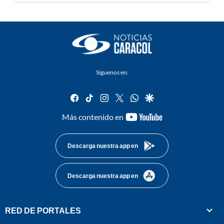
Síguenos en:
facebook
tiktok
instagram
twitter
whatsapp
google
youtube-
Más contenido en
footer
Descarga nuestra app en
Descarga nuestra app en
RED DE PORTALES