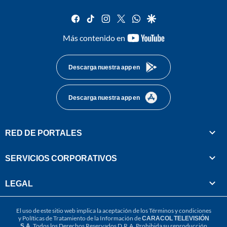
facebook
tiktok
instagram
twitter
whatsapp
google
youtube-
Más contenido en
footer
Descarga nuestra app en
Descarga nuestra app en
RED DE PORTALES
SERVICIOS CORPORATIVOS
LEGAL
El uso de este sitio web implica la aceptación de los
Términos y condiciones
y
Políticas de Tratamiento de la Información
de
CARACOL TELEVISIÓN
S.A.
Todos los Derechos Reservados D.R.A. Prohibida su reproducción