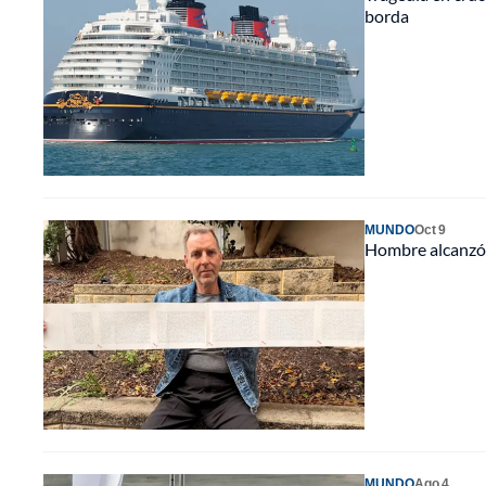
borda
MUNDO
Oct 9
Hombre alcanzó 
MUNDO
Ago 4