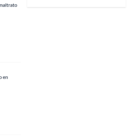
maltrato
o en