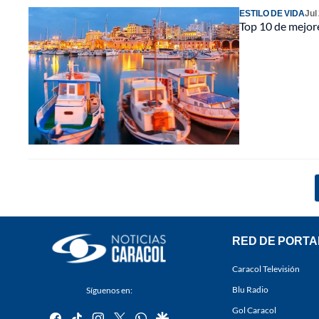
ESTILO DE VIDA
Jul
Top 10 de mejore
RED DE PORTA
Caracol Televisión
Blu Radio
Síguenos en:
Gol Caracol
facebook
tiktok
instagram
twitter
whatsapp
google