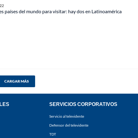
 22
s países del mundo para visitar: hay dos en Latinoamérica
CARGAR MÁS
LES
SERVICIOS CORPORATIVOS
Servicio al televidente
Defensor del televidente
TDT