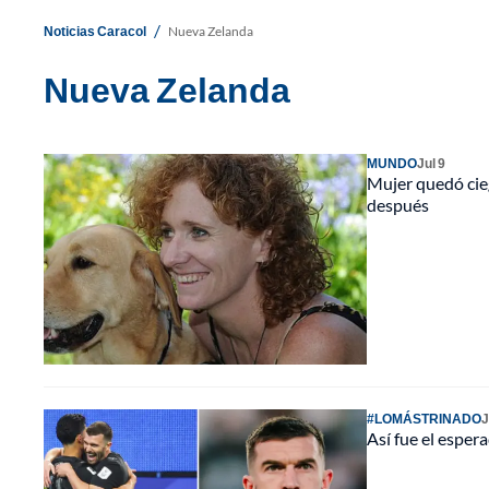
/
Noticias Caracol
Nueva Zelanda
Nueva Zelanda
MUNDO
Jul 9
Mujer quedó cieg
después
#LOMÁSTRINADO
J
Así fue el espe