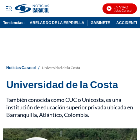
EN VIVO
Noticias Caracol En Vi
Tendencias:
ABELARDO DE LA ESPRIELLA
GABINETE
ACCIDENTE 
PUBLICIDAD
/
Noticias Caracol
Universidad de la Costa
Universidad de la Costa
También conocida como CUC o Unicosta, es una
institución de educación superior privada ubicada en
Barranquilla, Atlántico, Colombia.