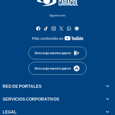
Síguenos en:
facebook
tiktok
instagram
twitter
whatsapp
google
youtube-
Más contenido en
footer
Descarga nuestra app en
Descarga nuestra app en
RED DE PORTALES
SERVICIOS CORPORATIVOS
LEGAL