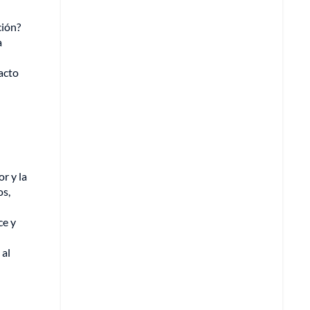
ción?
a
acto
r y la
os,
ce y
 al