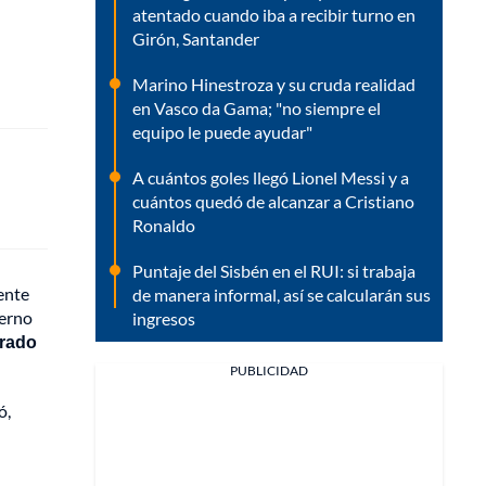
atentado cuando iba a recibir turno en
Girón, Santander
Marino Hinestroza y su cruda realidad
en Vasco da Gama; "no siempre el
equipo le puede ayudar"
A cuántos goles llegó Lionel Messi y a
cuántos quedó de alcanzar a Cristiano
Ronaldo
Puntaje del Sisbén en el RUI: si trabaja
ente
de manera informal, así se calcularán sus
ierno
ingresos
erado
PUBLICIDAD
ó,