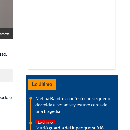
prensa
eso,
Lo último
zado el
Melina Ramírez confesó que se quedó
dormida al volante y estuvo cerca de
una tragedia
Lo último
Murió guardia del Inpec que sufrió