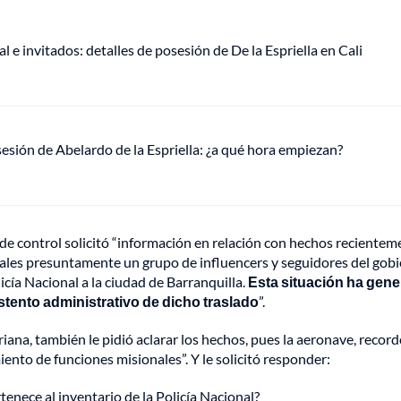
e invitados: detalles de posesión de De la Espriella en Cali
sesión de Abelardo de la Espriella: ¿a qué hora empiezan?
 de control solicitó “información en relación con hechos recientem
ales presuntamente un grupo de influencers y seguidores del gob
cía Nacional a la ciudad de Barranquilla.
Esta situación ha gen
ustento administrativo de dicho traslado
”.
riana, también le pidió aclarar los hechos, pues la aeronave, record
iento de funciones misionales”. Y le solicitó responder:
tenece al inventario de la Policía Nacional?