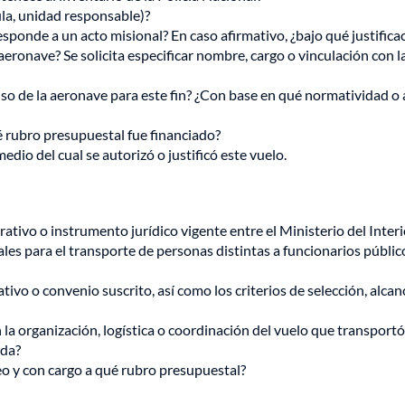
ula, unidad responsable)?
responde a un acto misional? En caso afirmativo, ¿bajo qué justifica
eronave? Se solicita especificar nombre, cargo o vinculación con l
uso de la aeronave para este fin? ¿Con base en qué normatividad o 
é rubro presupuestal fue financiado?
edio del cual se autorizó o justificó este vuelo.
ativo o instrumento jurídico vigente entre el Ministerio del Interio
ales para el transporte de personas distintas a funcionarios públic
ativo o convenio suscrito, así como los criterios de selección, alcan
n la organización, logística o coordinación del vuelo que transportó
ida?
eo y con cargo a qué rubro presupuestal?