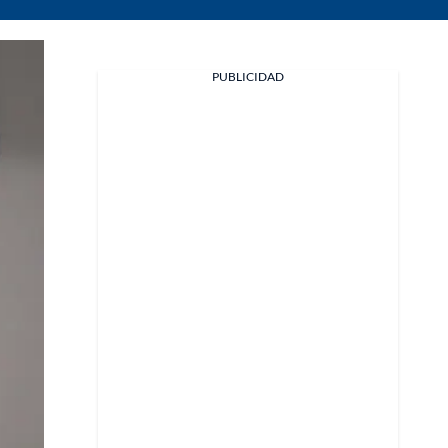
PUBLICIDAD
Facebook
X
Whatsapp
Copiar enlace
Telegram
LinkedIn