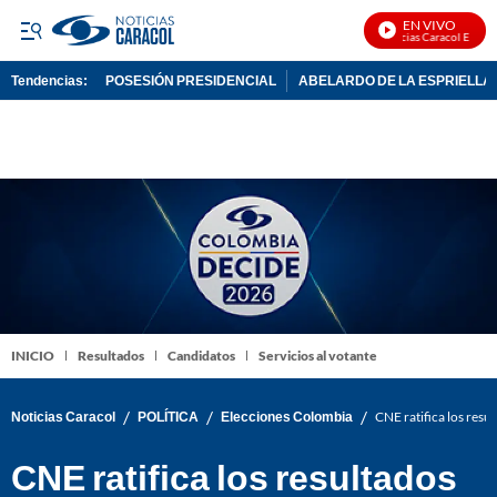
EN VIVO
Noticias Caracol En Vivo
Tendencias:
POSESIÓN PRESIDENCIAL
ABELARDO DE LA ESPRIELLA
PUBLICIDAD
INICIO
Resultados
Candidatos
Servicios al votante
/
/
/
Noticias Caracol
POLÍTICA
Elecciones Colombia
CNE ratifica los resul
CNE ratifica los resultados