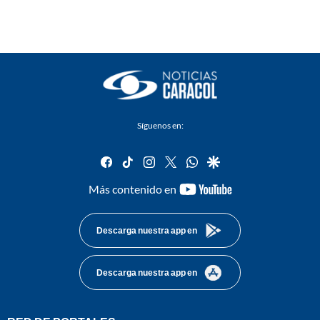
Síguenos en:
facebook
tiktok
instagram
twitter
whatsapp
google
youtube-
Más contenido en
footer
Descarga nuestra app en
Descarga nuestra app en