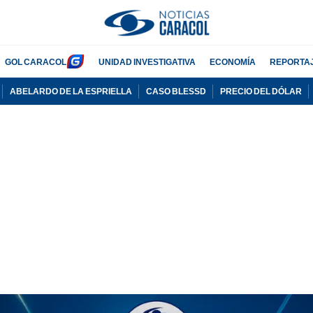
GOL CARACOL
UNIDAD INVESTIGATIVA
ECONOMÍA
REPORTA
ABELARDO DE LA ESPRIELLA
CASO BLESSD
PRECIO DEL DÓLAR
PUBLICIDAD