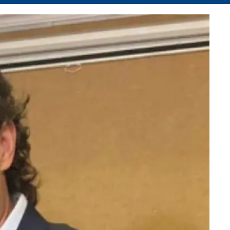
Facebook
X
Whatsapp
Copiar enlace
Telegram
LinkedIn