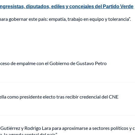
ngresistas, diputados, ediles y concejales del Partido Verde
para gobernar este país: empatía, trabajo en equipo y tolerancia”.
roceso de empalme con el Gobierno de Gustavo Petro
ella como presidente electo tras recibir credencial del CNE
co Gutiérrez y Rodrigo Lara para aproximarse a sectores políticos 
, la agenda central del país”.