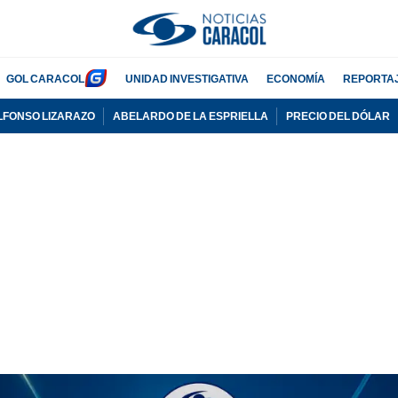
GOL CARACOL
UNIDAD INVESTIGATIVA
ECONOMÍA
REPORTA
LFONSO LIZARAZO
ABELARDO DE LA ESPRIELLA
PRECIO DEL DÓLAR
PUBLICIDAD