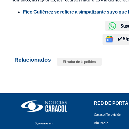
Fico Gutiérrez se refiere a simpatizante suyo que
Sus
✔️ Sí
Relacionados
El radar de la política
RED DE PORTA
Caracol Televisión
Blu Radio
Síguenos en: