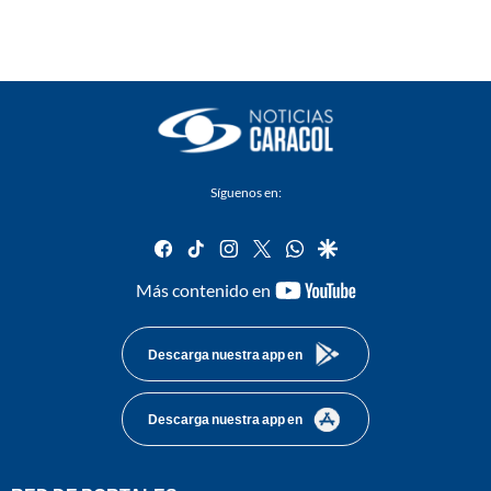
Síguenos en:
facebook
tiktok
instagram
twitter
whatsapp
google
youtube-
Más contenido en
footer
Descarga nuestra app en
Descarga nuestra app en