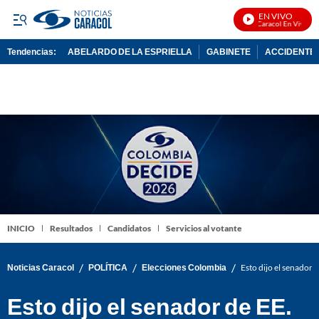
EN VIVO
Noticias Caracol En Vivo
Tendencias:
ABELARDO DE LA ESPRIELLA
GABINETE
ACCIDENTE 
PUBLICIDAD
INICIO
Resultados
Candidatos
Servicios al votante
/
/
/
Noticias Caracol
POLÍTICA
Elecciones Colombia
Esto dijo el senador 
Esto dijo el senador de EE.