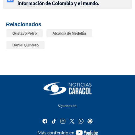
información de Colombia y el mundo.
Relacionados
Gustavo Petro
Alcaldía de Medellín
Daniel Quintero
Síguenos en:
facebook
tiktok
instagram
twitter
whatsapp
google
youtube-
Más contenido en