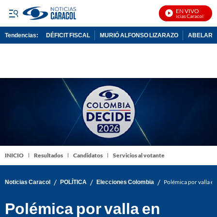
EN VIVO
Noticias Caracol En Viv
Tendencias:
DÉFICIT FISCAL
MURIÓ ALFONSO LIZARAZO
ABELARDO
PUBLICIDAD
INICIO
Resultados
Candidatos
Servicios al votante
/
/
/
Noticias Caracol
POLÍTICA
Elecciones Colombia
Polémica por valla en
Polémica por valla en