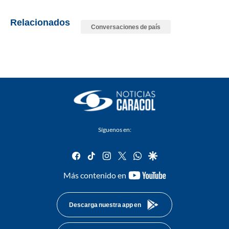
Relacionados
Conversaciones de país
Síguenos en:
facebook
tiktok
instagram
twitter
whatsapp
google
youtube-
Más contenido en
footer
Descarga nuestra app en