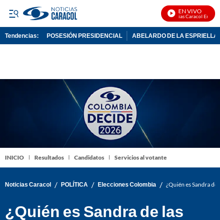
EN VIVO
Noticias Caracol En Vivo
Tendencias:
POSESIÓN PRESIDENCIAL
ABELARDO DE LA ESPRIELLA
PUBLICIDAD
INICIO
Resultados
Candidatos
Servicios al votante
/
/
/
Noticias Caracol
POLÍTICA
Elecciones Colombia
¿Quién es Sandra de 
¿Quién es Sandra de las