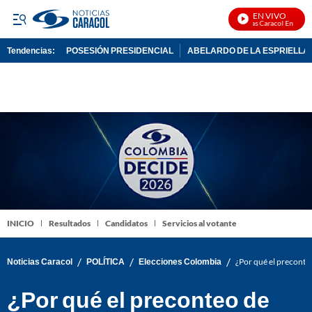
EN VIVO
Noticias Caracol En Vivo
Tendencias:
POSESIÓN PRESIDENCIAL
ABELARDO DE LA ESPRIELLA
PUBLICIDAD
INICIO
Resultados
Candidatos
Servicios al votante
/
/
/
Noticias Caracol
POLÍTICA
Elecciones Colombia
¿Por qué el preconteo
¿Por qué el preconteo de