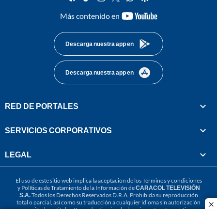
youtube-
Más contenido en
footer
Descarga nuestra app en
Descarga nuestra app en
RED DE PORTALES
SERVICIOS CORPORATIVOS
LEGAL
El uso de este sitio web implica la aceptación de los
Términos y condiciones
y
Políticas de Tratamiento de la Información
de
CARACOL TELEVISIÓN
S.A.
Todos los Derechos Reservados D.R.A. Prohibida su reproducción
total o parcial, así como su traducción a cualquier idioma sin autorización
cl
escrita de su titular. Reproduction in whole or in part, or translation
without written permission is prohibited. All rights reserved 2025.