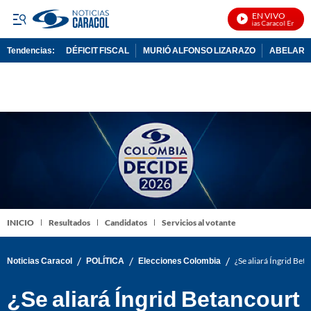
EN VIVO
Noticias Caracol En Vivo
Tendencias:
DÉFICIT FISCAL
MURIÓ ALFONSO LIZARAZO
ABELARDO
PUBLICIDAD
INICIO
Resultados
Candidatos
Servicios al votante
/
/
/
Noticias Caracol
POLÍTICA
Elecciones Colombia
¿Se aliará Íngrid Bet
¿Se aliará Íngrid Betancourt