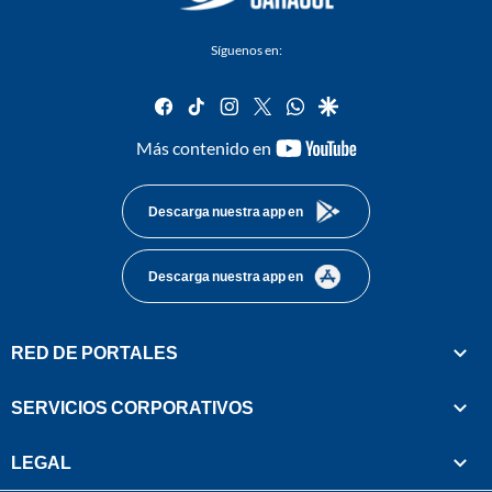
Síguenos en:
facebook
tiktok
instagram
twitter
whatsapp
google
youtube-
Más contenido en
footer
Descarga nuestra app en
Descarga nuestra app en
RED DE PORTALES
SERVICIOS CORPORATIVOS
LEGAL