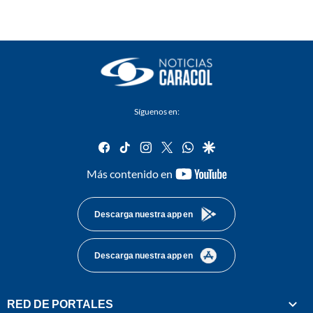
Síguenos en:
facebook
tiktok
instagram
twitter
whatsapp
google
youtube-
Más contenido en
footer
Descarga nuestra app en
Descarga nuestra app en
RED DE PORTALES