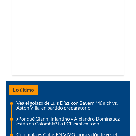
Lo último
Vea el golazo de Luis Díaz, con Bayern Múnich vs.
Aston Villa, en partido preparatorio
¿Por qué Gianni Infantino y Alejandro Domínguez
están en Colombia? La FCF explicó todo
Colombia vs Chile, EN VIVO; hora y dónde ver el