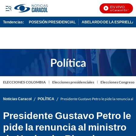
EN VIVO
Noticias Caracol En Vivo
Tendencias:
POSESIÓN PRESIDENCIAL
ABELARDO DE LA ESPRIELLA
PUBLICIDAD
ELECCIONES COLOMBIA
Elecciones presidenciales
Elecciones Congreso
/
/
Noticias Caracol
POLÍTICA
Presidente Gustavo Petro le pide la renuncia al 
Presidente Gustavo Petro le
pide la renuncia al ministro