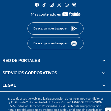
facebook
tiktok
instagram
twitter
whatsapp
google
youtube-
Más contenido en
footer
Descarga nuestra app en
Descarga nuestra app en
RED DE PORTALES
SERVICIOS CORPORATIVOS
LEGAL
El uso de este sitio web implica la aceptación de los
Términos y condiciones
y
Políticas de Tratamiento de la Información
de
CARACOL TELEVISIÓN
S.A.
Todos los Derechos Reservados D.R.A. Prohibida su reproducción
total o parcial, así como su traducción a cualquier idioma sin autorización