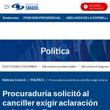
EN VIVO
Noticias Caracol En Vivo
Tendencias:
POSESIÓN PRESIDENCIAL
ABELARDO DE LA ESPRIELLA
PUBLICIDAD
ELECCIONES COLOMBIA
Elecciones presidenciales
Elecciones Congreso
/
/
Noticias Caracol
POLÍTICA
Procuraduría solicitó al canciller exigir aclara
Procuraduría solicitó al
canciller exigir aclaración