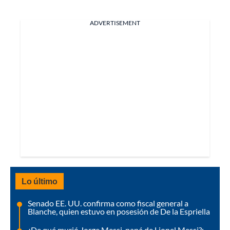
ADVERTISEMENT
Lo último
Senado EE. UU. confirma como fiscal general a
Blanche, quien estuvo en posesión de De la Espriella
¿De qué murió Jorge Messi, papá de Lionel Messi?;