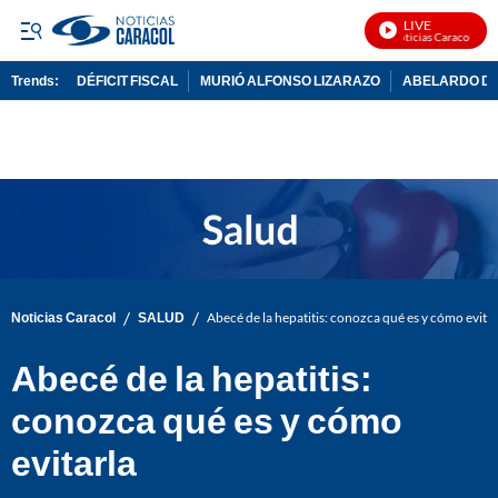
LIVE
Noticias Caracol En V
Trends:
DÉFICIT FISCAL
MURIÓ ALFONSO LIZARAZO
ABELARDO DE
ADVERTISEMENT
/
/
Noticias Caracol
SALUD
Abecé de la hepatitis: conozca qué es y cómo evitar
Abecé de la hepatitis:
conozca qué es y cómo
evitarla