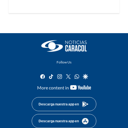
Follow Us
facebook
tiktok
instagram
twitter
whatsapp
google
youtube-
More content in
footer
Descarga nuestra app en
Descarga nuestra app en