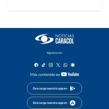
Síguenos en:
facebook
tiktok
instagram
twitter
whatsapp
google
youtube-
Más contenido en
footer
Descarga nuestra app en
Descarga nuestra app en