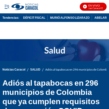
EN VIVO
Noticias Caracol En Vivo
Tendencias:
DÉFICIT FISCAL
MURIÓ ALFONSO LIZARAZO
ABELARDO
PUBLICIDAD
/
/
Noticias Caracol
SALUD
Adiós al tapabocas en 296 municipios de Colombi
Adiós al tapabocas en 296
municipios de Colombia
que ya cumplen requisitos