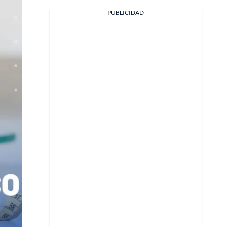
Facebook
PUBLICIDAD
X
Whatsapp
Copiar enlace
Telegram
LinkedIn