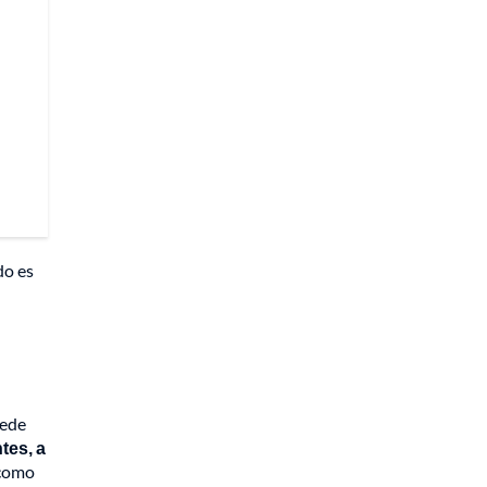
do es
uede
tes, a
como