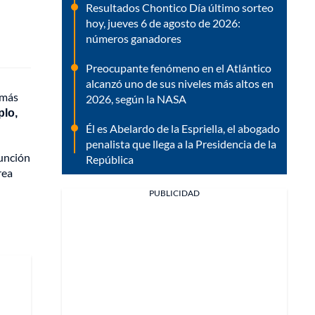
Resultados Chontico Día último sorteo
hoy, jueves 6 de agosto de 2026:
números ganadores
Preocupante fenómeno en el Atlántico
alcanzó uno de sus niveles más altos en
 más
2026, según la NASA
plo,
Él es Abelardo de la Espriella, el abogado
penalista que llega a la Presidencia de la
función
República
rea
PUBLICIDAD