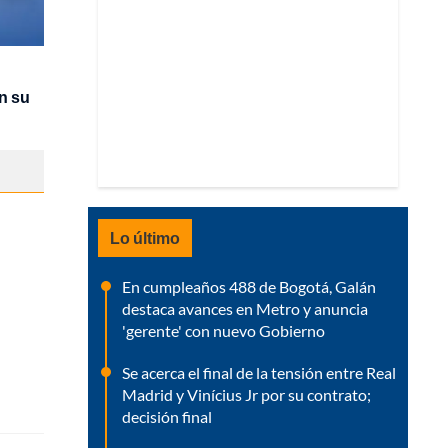
n su
Lo último
En cumpleaños 488 de Bogotá, Galán
destaca avances en Metro y anuncia
'gerente' con nuevo Gobierno
Se acerca el final de la tensión entre Real
Madrid y Vinícius Jr por su contrato;
decisión final