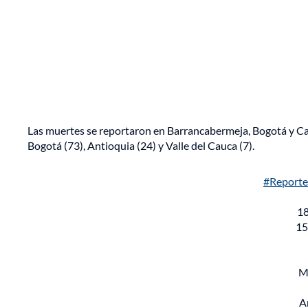
Las muertes se reportaron en Barrancabermeja, Bogotá y Ca
Bogotá (73), Antioquia (24) y Valle del Cauca (7).
#Report
18
15
M
A