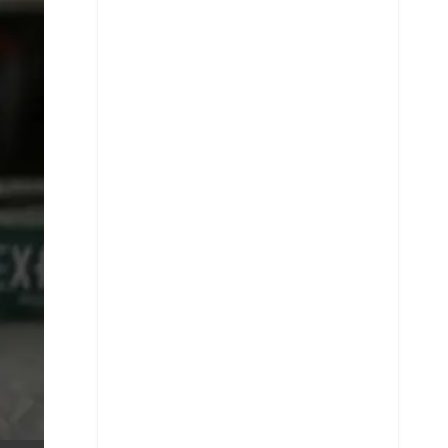
X
Whatsapp
Copiar enlace
Telegram
LinkedIn