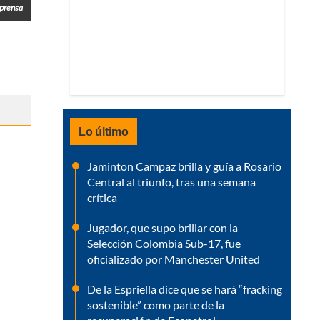
prensa
Lo último
Jaminton Campaz brilla y guía a Rosario
Central al triunfo, tras una semana
crítica
Jugador, que supo brillar con la
Selección Colombia Sub-17, fue
oficializado por Manchester United
De la Espriella dice que se hará “fracking
sostenible” como parte de la