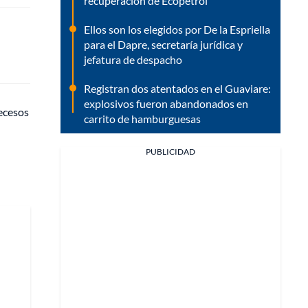
recuperación de Ecopetrol
Ellos son los elegidos por De la Espriella
para el Dapre, secretaría jurídica y
jefatura de despacho
Registran dos atentados en el Guaviare:
explosivos fueron abandonados en
decesos
carrito de hamburguesas
PUBLICIDAD