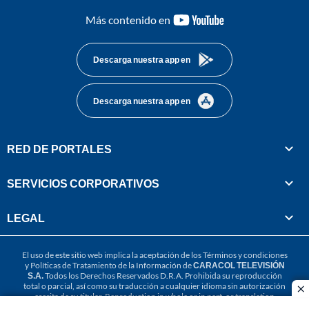
youtube-
Más contenido en
footer
Descarga nuestra app en
Descarga nuestra app en
RED DE PORTALES
SERVICIOS CORPORATIVOS
LEGAL
El uso de este sitio web implica la aceptación de los
Términos y condiciones
y
Políticas de Tratamiento de la Información
de
CARACOL TELEVISIÓN
S.A.
Todos los Derechos Reservados D.R.A. Prohibida su reproducción
total o parcial, así como su traducción a cualquier idioma sin autorización
cl
escrita de su titular. Reproduction in whole or in part, or translation
without written permission is prohibited. All rights reserved 2025.