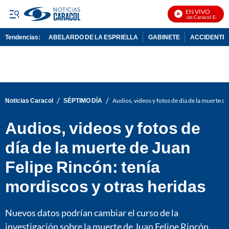
EN VIVO
Noticias Caracol En Vivo
Tendencias:
ABELARDO DE LA ESPRIELLA
GABINETE
ACCIDENTE 
PUBLICIDAD
/
/
Noticias Caracol
SÉPTIMO DÍA
Audios, videos y fotos de día de la muerte d
Audios, videos y fotos de
día de la muerte de Juan
Felipe Rincón: tenía
mordiscos y otras heridas
Nuevos datos podrían cambiar el curso de la
investigación sobre la muerte de Juan Felipe Rincón,