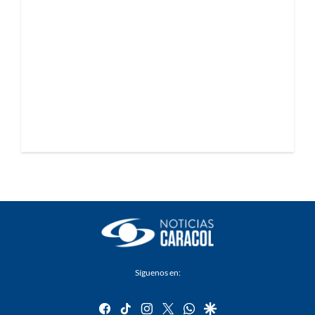
Síguenos en:
facebook
tiktok
instagram
twitter
whatsapp
google