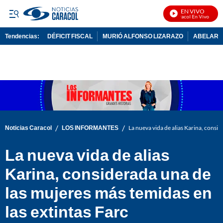
EN VIVO
Noticias Caracol En Vivo
Tendencias:
DÉFICIT FISCAL
MURIÓ ALFONSO LIZARAZO
ABELARDO
PUBLICIDAD
/
/
Noticias Caracol
LOS INFORMANTES
La nueva vida de alias Karina, consid
La nueva vida de alias
Karina, considerada una de
las mujeres más temidas en
las extintas Farc