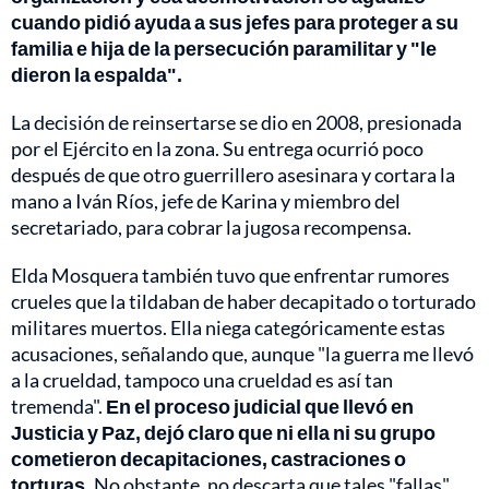
cuando pidió ayuda a sus jefes para proteger a su
familia e hija de la persecución paramilitar y "le
dieron la espalda".
La decisión de reinsertarse se dio en 2008, presionada
por el Ejército en la zona. Su entrega ocurrió poco
después de que otro guerrillero asesinara y cortara la
mano a Iván Ríos, jefe de Karina y miembro del
secretariado, para cobrar la jugosa recompensa.
Elda Mosquera también tuvo que enfrentar rumores
crueles que la tildaban de haber decapitado o torturado
militares muertos. Ella niega categóricamente estas
acusaciones, señalando que, aunque "la guerra me llevó
a la crueldad, tampoco una crueldad es así tan
tremenda".
En el proceso judicial que llevó en
Justicia y Paz, dejó claro que ni ella ni su grupo
cometieron decapitaciones, castraciones o
torturas.
No obstante, no descarta que tales "fallas"