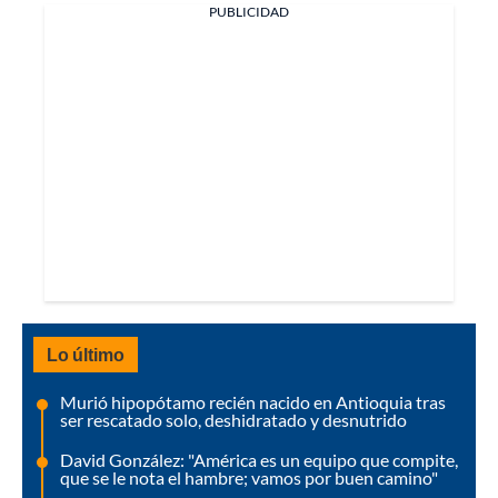
PUBLICIDAD
Lo último
Murió hipopótamo recién nacido en Antioquia tras
ser rescatado solo, deshidratado y desnutrido
David González: "América es un equipo que compite,
que se le nota el hambre; vamos por buen camino"