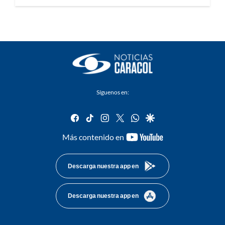
Síguenos en:
facebook
tiktok
instagram
twitter
whatsapp
google
youtube-
Más contenido en
footer
Descarga nuestra app en
Descarga nuestra app en