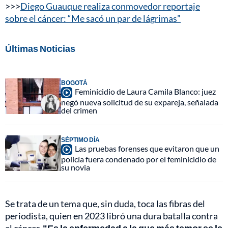
>>>
Diego Guauque realiza conmovedor reportaje
sobre el cáncer: “Me sacó un par de lágrimas”
Últimas Noticias
BOGOTÁ
Feminicidio de Laura Camila Blanco: juez
negó nueva solicitud de su expareja, señalada
del crimen
SÉPTIMO DÍA
Las pruebas forenses que evitaron que un
policía fuera condenado por el feminicidio de
su novia
Se trata de un tema que, sin duda, toca las fibras del
periodista, quien en 2023 libró una dura batalla contra
el cáncer.
"Es la enfermedad a la que más temor se le