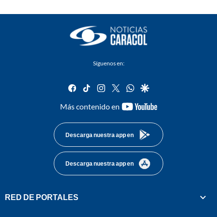
Síguenos en:
facebook
tiktok
instagram
twitter
whatsapp
google
youtube-
Más contenido en
footer
Descarga nuestra app en
Descarga nuestra app en
RED DE PORTALES