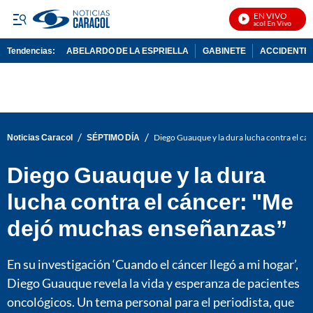
EN VIVO
Noticias Caracol En Vivo
Tendencias:
ABELARDO DE LA ESPRIELLA
GABINETE
ACCIDENTE 
PUBLICIDAD
/
/
Noticias Caracol
SÉPTIMO DÍA
Diego Guauque y la dura lucha contra el cá
Diego Guauque y la dura
lucha contra el cáncer: "Me
dejó muchas enseñanzas”
En su investigación ‘Cuando el cáncer llegó a mi hogar’,
Diego Guauque revela la vida y esperanza de pacientes
oncológicos. Un tema personal para el periodista, que