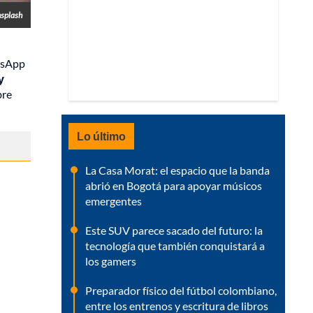
splash
atsApp
y
bre
Lo último
La Casa Morat: el espacio que la banda
abrió en Bogotá para apoyar músicos
emergentes
Este SUV parece sacado del futuro: la
tecnología que también conquistará a
los gamers
Preparador físico del fútbol colombiano,
entre los entrenos y escritura de libros