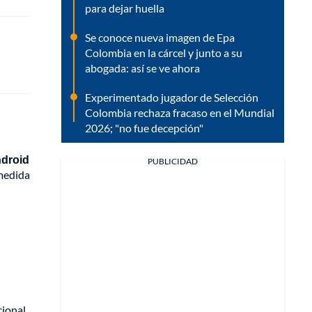
para dejar huella
Se conoce nueva imagen de Epa
Colombia en la cárcel y junto a su
abogada: así se ve ahora
Experimentado jugador de Selección
Colombia rechaza fracaso en el Mundial
2026; "no fue decepción"
ndroid
PUBLICIDAD
 medida
cional