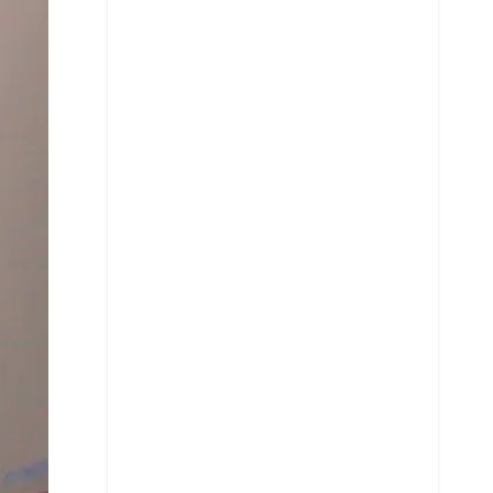
X
Whatsapp
Copiar enlace
Telegram
LinkedIn