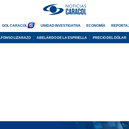
GOL CARACOL
UNIDAD INVESTIGATIVA
ECONOMÍA
REPORTA
LFONSO LIZARAZO
ABELARDO DE LA ESPRIELLA
PRECIO DEL DÓLAR
PUBLICIDAD