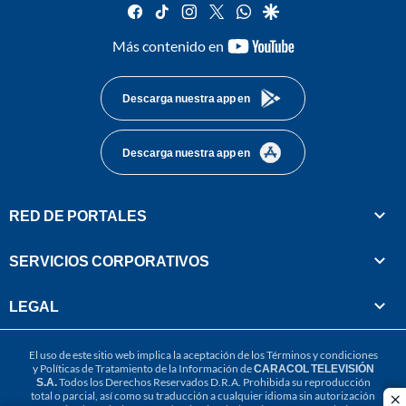
facebook
tiktok
instagram
twitter
whatsapp
google
youtube-
Más contenido en
footer
Descarga nuestra app en
Descarga nuestra app en
RED DE PORTALES
SERVICIOS CORPORATIVOS
LEGAL
El uso de este sitio web implica la aceptación de los
Términos y condiciones
y
Políticas de Tratamiento de la Información
de
CARACOL TELEVISIÓN
S.A.
Todos los Derechos Reservados D.R.A. Prohibida su reproducción
total o parcial, así como su traducción a cualquier idioma sin autorización
cl