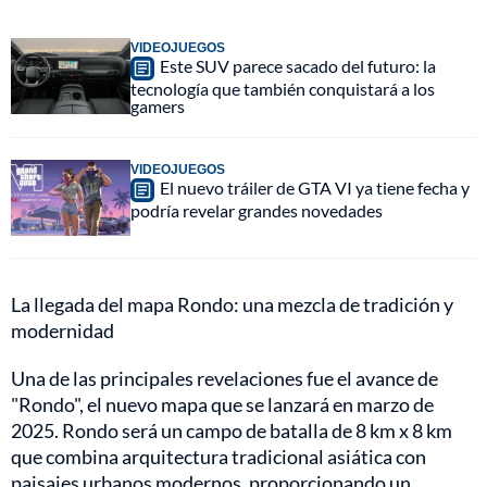
VIDEOJUEGOS
Este SUV parece sacado del futuro: la
tecnología que también conquistará a los
gamers
VIDEOJUEGOS
El nuevo tráiler de GTA VI ya tiene fecha y
podría revelar grandes novedades
La llegada del mapa Rondo: una mezcla de tradición y
modernidad
Una de las principales revelaciones fue el avance de
"Rondo", el nuevo mapa que se lanzará en marzo de
2025. Rondo será un campo de batalla de 8 km x 8 km
que combina arquitectura tradicional asiática con
paisajes urbanos modernos, proporcionando un