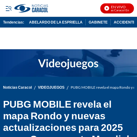
EN VIVO
Noticias Caracol En Vivo
Tendencias:
ABELARDO DE LA ESPRIELLA
GABINETE
ACCIDENTE 
PUBLICIDAD
/
/
Noticias Caracol
VIDEOJUEGOS
PUBG MOBILE revela el mapa Rondo y nu
PUBG MOBILE revela el
mapa Rondo y nuevas
actualizaciones para 2025