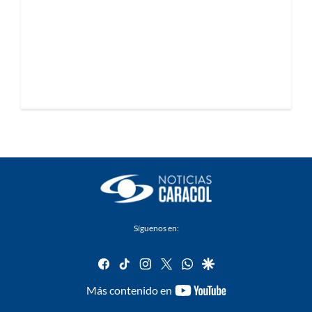
Síguenos en:
facebook
tiktok
instagram
twitter
whatsapp
google
youtube-
Más contenido en
footer