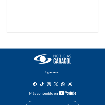
Síguenos en:
facebook
tiktok
instagram
twitter
whatsapp
google
youtube-
Más contenido en
footer