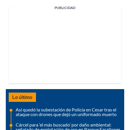
PUBLICIDAD
Lo último
Así quedó la subestación de Policía en Cesar tras el
ataque con drones que dejó un uniformado muerto
Cárcel para ‘el más buscado’ por daño ambiental:
señalado de explotación de oro en Parque Farallones