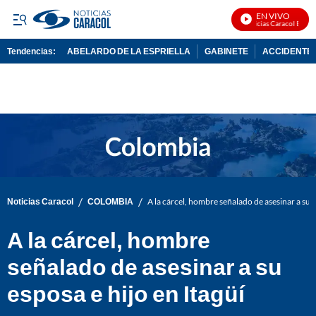
EN VIVO
Noticias Caracol En Viv
Tendencias:
ABELARDO DE LA ESPRIELLA
GABINETE
ACCIDENTE 
PUBLICIDAD
/
/
Noticias Caracol
COLOMBIA
A la cárcel, hombre señalado de asesinar a su e
A la cárcel, hombre
señalado de asesinar a su
esposa e hijo en Itagüí