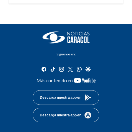
Síguenos en:
facebook
tiktok
instagram
twitter
whatsapp
google
youtube-
Más contenido en
footer
Descarga nuestra app en
Descarga nuestra app en