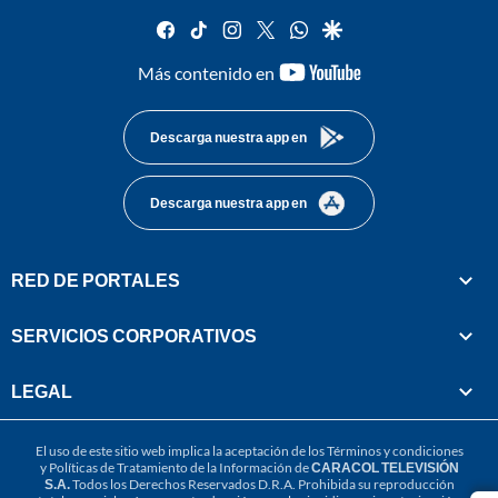
facebook
tiktok
instagram
twitter
whatsapp
google
youtube-
Más contenido en
footer
Descarga nuestra app en
Descarga nuestra app en
RED DE PORTALES
SERVICIOS CORPORATIVOS
LEGAL
El uso de este sitio web implica la aceptación de los
Términos y condiciones
y
Políticas de Tratamiento de la Información
de
CARACOL TELEVISIÓN
S.A.
Todos los Derechos Reservados D.R.A. Prohibida su reproducción