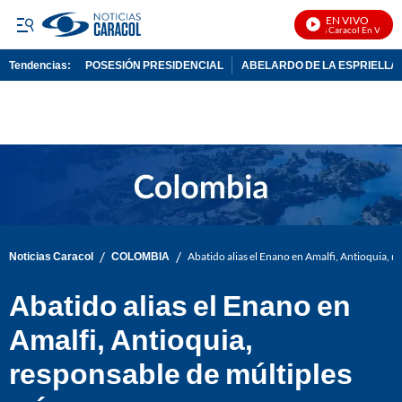
EN VIVO
Noticias Caracol En Vivo
Tendencias:
POSESIÓN PRESIDENCIAL
ABELARDO DE LA ESPRIELLA
PUBLICIDAD
/
/
Noticias Caracol
COLOMBIA
Abatido alias el Enano en Amalfi, Antioquia, 
Abatido alias el Enano en
Amalfi, Antioquia,
responsable de múltiples