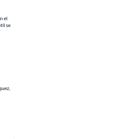
n el
il se
quez,