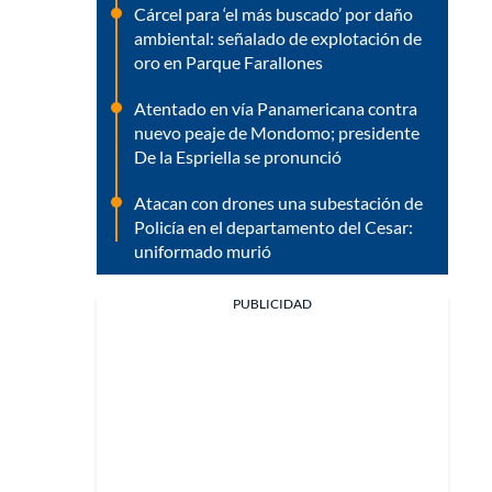
Cárcel para ‘el más buscado’ por daño
ambiental: señalado de explotación de
oro en Parque Farallones
Atentado en vía Panamericana contra
nuevo peaje de Mondomo; presidente
De la Espriella se pronunció
Atacan con drones una subestación de
Policía en el departamento del Cesar:
uniformado murió
PUBLICIDAD