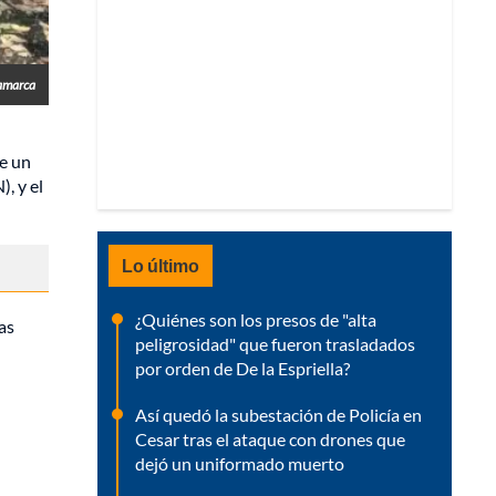
amarca
de un
, y el
Lo último
¿Quiénes son los presos de "alta
as
peligrosidad" que fueron trasladados
por orden de De la Espriella?
Así quedó la subestación de Policía en
Cesar tras el ataque con drones que
dejó un uniformado muerto