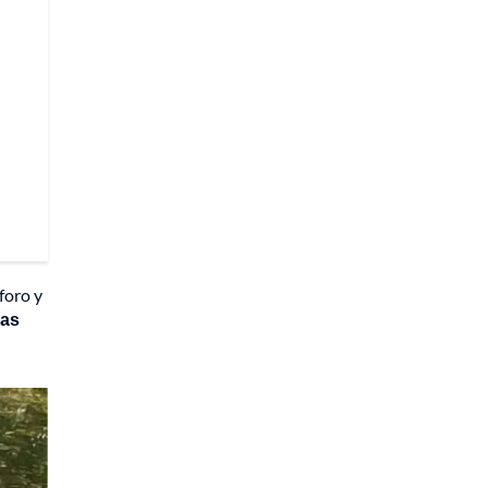
foro y
las