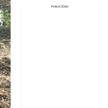
PUBLICIDAD
Facebook
X
Whatsapp
Copiar enlace
Telegram
LinkedIn