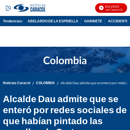
EN VIVO
Noticias Caracol En Vivo
Tendencias:
ABELARDO DE LA ESPRIELLA
GABINETE
ACCIDENTE 
PUBLICIDAD
/
/
Noticias Caracol
COLOMBIA
Alcalde Dau admite que se enteró por redes so
Alcalde Dau admite que se
enteró por redes sociales de
que habían pintado las