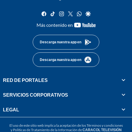
facebook
tiktok
instagram
twitter
whatsapp
google
youtube-
Más contenido en
footer
Descarga nuestra app en
Descarga nuestra app en
RED DE PORTALES
SERVICIOS CORPORATIVOS
LEGAL
El uso de este sitio web implica la aceptación de los
Términos y condiciones
y
Políticas de Tratamiento de la Información
de
CARACOL TELEVISIÓN