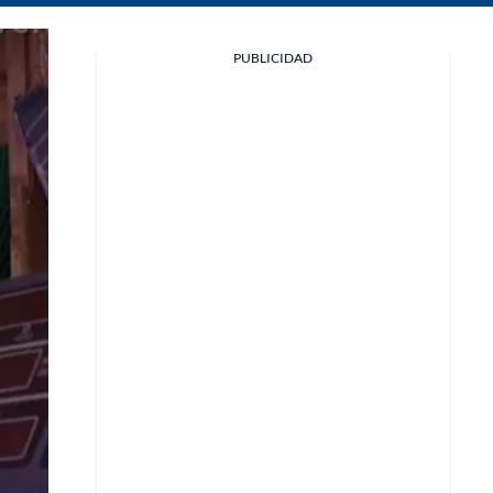
Facebook
PUBLICIDAD
X
Whatsapp
Copiar enlace
Telegram
LinkedIn