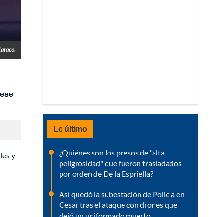
Caracol
 ese
Lo último
¿Quiénes son los presos de "alta
les y
peligrosidad" que fueron trasladados
por orden de De la Espriella?
Así quedó la subestación de Policía en
Cesar tras el ataque con drones que
dejó un uniformado muerto