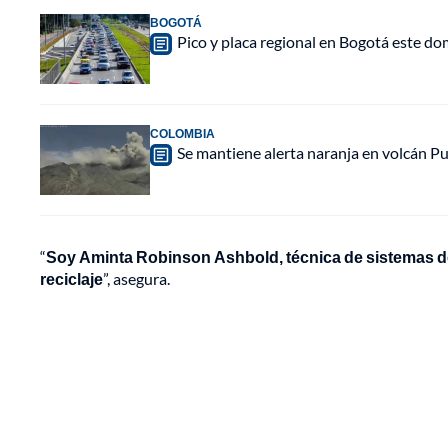
BOGOTÁ
Pico y placa regional en Bogotá este do
COLOMBIA
Se mantiene alerta naranja en volcán Pu
“
Soy Aminta Robinson Ashbold, técnica de sistemas de 
reciclaje
”, asegura.