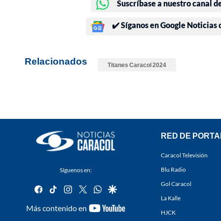
Suscríbase a nuestro canal d
✔️ Síganos en Google Noticias
Relacionados
Titanes Caracol 2024
RED DE PORTA
Caracol Televisión
Blu Radio
Síguenos en:
Gol Caracol
facebook
tiktok
instagram
twitter
whatsapp
google
La Kalle
youtube-
Más contenido en
HJCK
footer