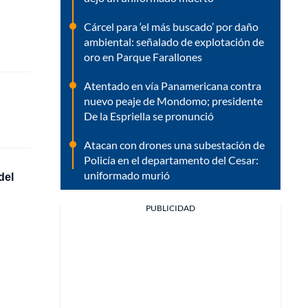
Cárcel para ‘el más buscado’ por daño
ambiental: señalado de explotación de
oro en Parque Farallones
Atentado en vía Panamericana contra
nuevo peaje de Mondomo; presidente
De la Espriella se pronunció
Atacan con drones una subestación de
Policía en el departamento del Cesar:
uniformado murió
del
PUBLICIDAD