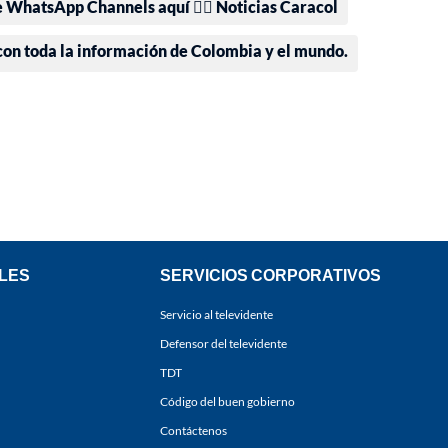
e WhatsApp Channels aquí 👉🏻 Noticias Caracol
 con toda la información de Colombia y el mundo.
LES
SERVICIOS CORPORATIVOS
Servicio al televidente
Defensor del televidente
TDT
Código del buen gobierno
Contáctenos