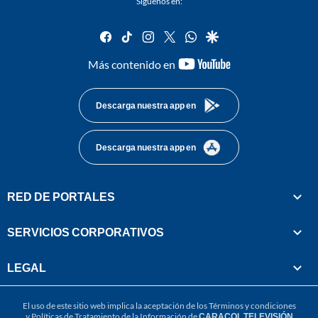
Síguenos en:
facebook
tiktok
instagram
twitter
whatsapp
google
youtube-
Más contenido en
footer
Descarga nuestra app en
Descarga nuestra app en
RED DE PORTALES
SERVICIOS CORPORATIVOS
LEGAL
El uso de este sitio web implica la aceptación de los
Términos y condiciones
y
Políticas de Tratamiento de la Información
de
CARACOL TELEVISIÓN