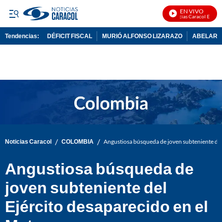
EN VIVO
Noticias Caracol En Vivo
Tendencias:
DÉFICIT FISCAL
MURIÓ ALFONSO LIZARAZO
ABELARDO
PUBLICIDAD
/
/
Noticias Caracol
COLOMBIA
Angustiosa búsqueda de joven subteniente del
Angustiosa búsqueda de
joven subteniente del
Ejército desaparecido en el