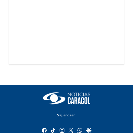
Síguenos en:
facebook
tiktok
instagram
twitter
whatsapp
google