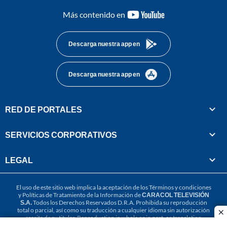
youtube-
Más contenido en
footer
Descarga nuestra app en
Descarga nuestra app en
RED DE PORTALES
SERVICIOS CORPORATIVOS
LEGAL
El uso de este sitio web implica la aceptación de los
Términos y condiciones
y
Políticas de Tratamiento de la Información
de
CARACOL TELEVISIÓN
S.A.
Todos los Derechos Reservados D.R.A. Prohibida su reproducción
total o parcial, así como su traducción a cualquier idioma sin autorización
cl
escrita de su titular. Reproduction in whole or in part, or translation
without written permission is prohibited. All rights reserved 2025.