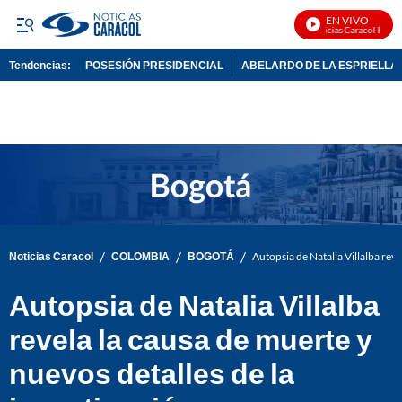
EN VIVO
Noticias Caracol En Viv
Tendencias:
POSESIÓN PRESIDENCIAL
ABELARDO DE LA ESPRIELLA
PUBLICIDAD
/
/
/
Noticias Caracol
COLOMBIA
BOGOTÁ
Autopsia de Natalia Villalba reve
Autopsia de Natalia Villalba
revela la causa de muerte y
nuevos detalles de la