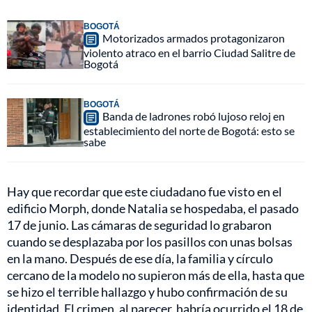
BOGOTÁ
Motorizados armados protagonizaron
violento atraco en el barrio Ciudad Salitre de
Bogotá
BOGOTÁ
Banda de ladrones robó lujoso reloj en
establecimiento del norte de Bogotá: esto se
sabe
Hay que recordar que este ciudadano fue visto en el
edificio Morph, donde Natalia se hospedaba, el pasado
17 de junio. Las cámaras de seguridad lo grabaron
cuando se desplazaba por los pasillos con unas bolsas
en la mano. Después de ese día, la familia y círculo
cercano de la modelo no supieron más de ella, hasta que
se hizo el terrible hallazgo y hubo confirmación de su
identidad. El crimen, al parecer, habría ocurrido el 18 de