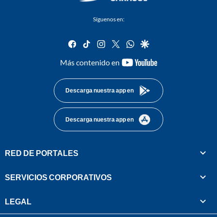
Síguenos en:
facebook
tiktok
instagram
twitter
whatsapp
google
youtube-
Más contenido en
footer
Descarga nuestra app en
Descarga nuestra app en
RED DE PORTALES
SERVICIOS CORPORATIVOS
LEGAL