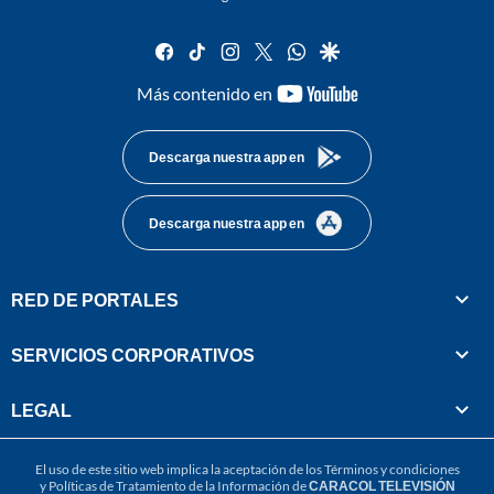
facebook
tiktok
instagram
twitter
whatsapp
google
youtube-
Más contenido en
footer
Descarga nuestra app en
Descarga nuestra app en
RED DE PORTALES
SERVICIOS CORPORATIVOS
LEGAL
El uso de este sitio web implica la aceptación de los
Términos y condiciones
y
Políticas de Tratamiento de la Información
de
CARACOL TELEVISIÓN