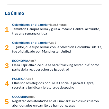
Lo último
Colombianos en el exterior
Hace 2 horas
Jaminton Campaz brilla y guía a Rosario Central al triunfo,
tras una semana crítica
Colombianos en el exterior
Ago 7
Jugador, que supo brillar con la Selección Colombia Sub-17,
fue oficializado por Manchester United
ECONOMÍA
Ago 7
De la Espriella dice que se hará “fracking sostenible” como
parte de la recuperación de Ecopetrol
POLÍTICA
Ago 7
Ellos son los elegidos por De la Espriella para el Dapre,
secretaría jurídica y jefatura de despacho
COLOMBIA
Ago 7
Registran dos atentados en el Guaviare: explosivos fueron
abandonados en carrito de hamburguesas