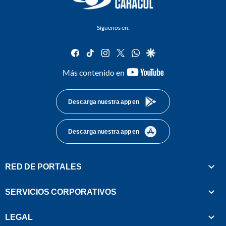
Síguenos en:
facebook
tiktok
instagram
twitter
whatsapp
google
youtube-
Más contenido en
footer
Descarga nuestra app en
Descarga nuestra app en
RED DE PORTALES
SERVICIOS CORPORATIVOS
LEGAL