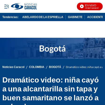
EN VIVO
Noticias Caracol En Viv
Tendencias:
ABELARDO DE LA ESPRIELLA
GABINETE
ACCIDENTE 
PUBLICIDAD
/
/
/
Noticias Caracol
COLOMBIA
BOGOTÁ
Dramático video: niña cayó a una
Dramático video: niña cayó
a una alcantarilla sin tapa y
buen samaritano se lanzó a