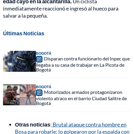
edad cayó en la alcantarilla.
Un ciclista
inmediatamente reaccionó e ingresó al hueco para
salvar a la pequeña.
Últimas Noticias
BOGOTÁ
Disparan contra funcionario del Inpec que
llegaba a su casa de trabajar en La Picota de
Bogotá
BOGOTÁ
Motorizados armados protagonizaron
violento atraco en el barrio Ciudad Salitre de
Bogotá
Otras noticias
:
Brutal ataque contra hombre en
Bosa para robarle: lo golpearon por la espalda con