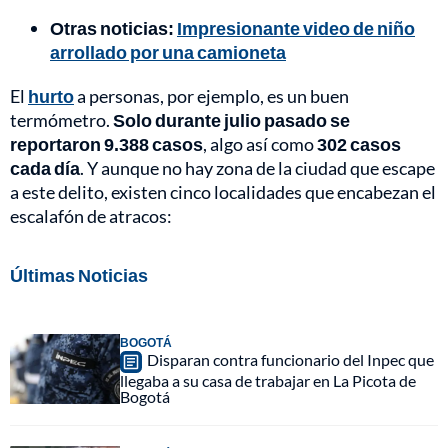
Otras noticias:
Impresionante video de niño
arrollado por una camioneta
El
hurto
a personas, por ejemplo, es un buen
termómetro.
Solo durante julio pasado se
reportaron 9.388 casos
, algo así como
302 casos
cada día
. Y aunque no hay zona de la ciudad que escape
a este delito, existen cinco localidades que encabezan el
escalafón de atracos:
Últimas Noticias
BOGOTÁ
Disparan contra funcionario del Inpec que
llegaba a su casa de trabajar en La Picota de
Bogotá