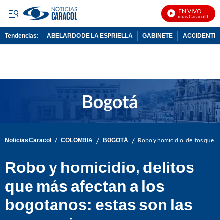
EN VIVO
Noticias Caracol En Viv
Tendencias:
ABELARDO DE LA ESPRIELLA
GABINETE
ACCIDENTE 
PUBLICIDAD
/
/
/
Noticias Caracol
COLOMBIA
BOGOTÁ
Robo y homicidio, delitos que má
Robo y homicidio, delitos
que más afectan a los
bogotanos: estas son las