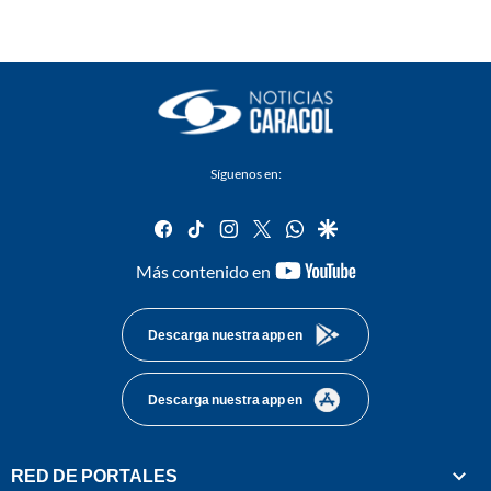
Síguenos en:
facebook
tiktok
instagram
twitter
whatsapp
google
youtube-
Más contenido en
footer
Descarga nuestra app en
Descarga nuestra app en
RED DE PORTALES