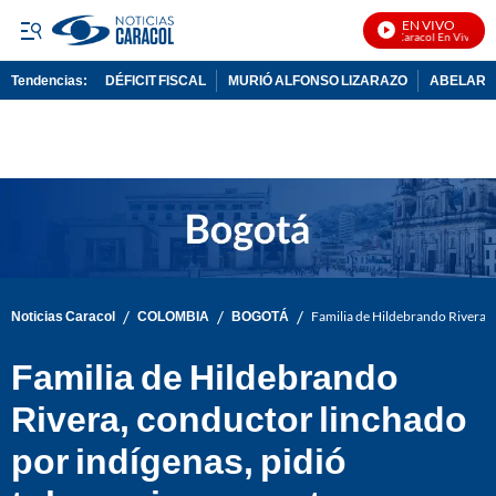
EN VIVO
Noticias Caracol En Vivo
Tendencias:
DÉFICIT FISCAL
MURIÓ ALFONSO LIZARAZO
ABELARDO
PUBLICIDAD
/
/
/
Noticias Caracol
COLOMBIA
BOGOTÁ
Familia de Hildebrando Rivera, 
Familia de Hildebrando
Rivera, conductor linchado
por indígenas, pidió