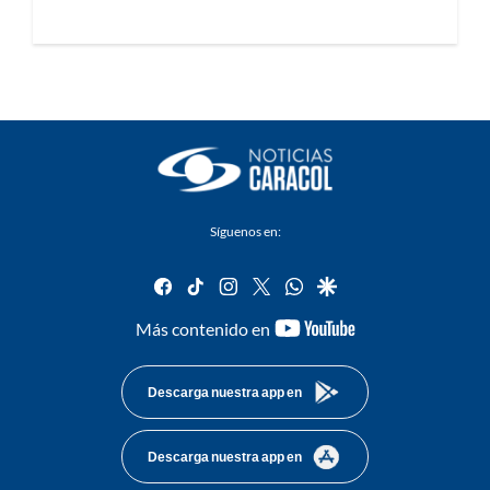
Síguenos en:
facebook
tiktok
instagram
twitter
whatsapp
google
youtube-
Más contenido en
footer
Descarga nuestra app en
Descarga nuestra app en