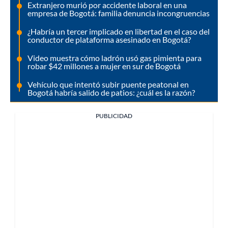
Extranjero murió por accidente laboral en una
empresa de Bogotá: familia denuncia incongruencias
¿Habría un tercer implicado en libertad en el caso del
conductor de plataforma asesinado en Bogotá?
Video muestra cómo ladrón usó gas pimienta para
robar $42 millones a mujer en sur de Bogotá
Vehículo que intentó subir puente peatonal en
Bogotá habría salido de patios: ¿cuál es la razón?
PUBLICIDAD