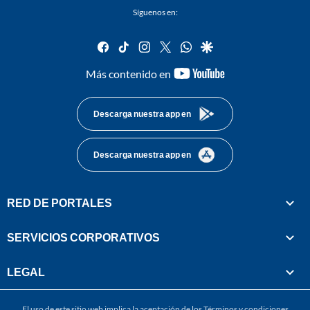
Síguenos en:
facebook
tiktok
instagram
twitter
whatsapp
google
youtube-
Más contenido en
footer
Descarga nuestra app en
Descarga nuestra app en
RED DE PORTALES
SERVICIOS CORPORATIVOS
LEGAL
El uso de este sitio web implica la aceptación de los
Términos y condiciones