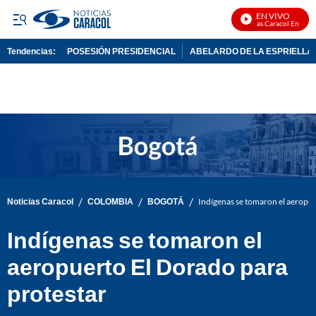
EN VIVO
Noticias Caracol En Vivo
Tendencias:
POSESIÓN PRESIDENCIAL
ABELARDO DE LA ESPRIELLA
PUBLICIDAD
/
/
/
Noticias Caracol
COLOMBIA
BOGOTÁ
Indígenas se tomaron el aeropue
Indígenas se tomaron el
aeropuerto El Dorado para
protestar