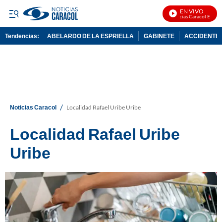
EN VIVO
Noticias Caracol En Vivo
Tendencias:
ABELARDO DE LA ESPRIELLA
GABINETE
ACCIDENTE 
PUBLICIDAD
/
Noticias Caracol
Localidad Rafael Uribe Uribe
Localidad Rafael Uribe
Uribe