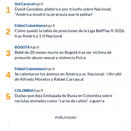
Gol Caracol
Ago 9
David González, pletórico por triunfo sobre Nacional;
"América mostró la jerarquía que le pedían"
Fútbol Colombiano
Ago 9
Cómo quedó la tabla de posiciones de la Liga BetPlay II-2026,
tras América 1-0 Nacional
BOGOTÁ
Ago 9
Bebé de 20 meses murió en Bogotá tras ser víctima de
presunto abuso sexual y violencia física
Fútbol Colombiano
Ago 9
Se calentaron los ánimos en América vs. Nacional; 'rifirrafe'
de Alfredo Morelos y Rafael Carrascal
COLOMBIA
Ago 9
Dudas que deja Embajada de Rusia en Colombia sobre
reclutas enviados como "carne de cañón" a guerra
PUBLICIDAD