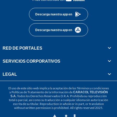
footer
Descarga nuestra app en
Descarga nuestra app en
RED DE PORTALES
SERVICIOS CORPORATIVOS
LEGAL
El uso de este sitio web implica la aceptación de los
Términos y condiciones
y
Políticas de Tratamiento de la Información
de
CARACOL TELEVISIÓN
S.A.
Todos los Derechos Reservados D.R.A. Prohibida su reproducción
total o parcial, así como su traducción a cualquier idioma sin autorización
escrita de su titular. Reproduction in whole or in part, or translation
without written permission is prohibited. All rights reserved 2025.