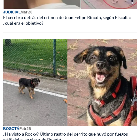
JUDICIAL
Mar 20
El cerebro detrás del crimen de Juan Felipe Rincón, según Fiscalía:
¿cuál era el objetivo?
BOGOTÁ
Feb 25
¿Ha visto a Rocky? Último rastro del perrito que huyó por fuegos
artificiales en el sur de Bogotá