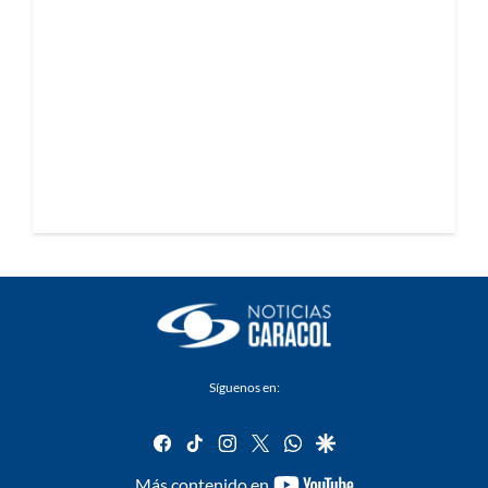
Síguenos en:
facebook
tiktok
instagram
twitter
whatsapp
google
youtube-
Más contenido en