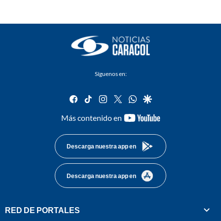
Síguenos en:
facebook
tiktok
instagram
twitter
whatsapp
google
youtube-
Más contenido en
footer
Descarga nuestra app en
Descarga nuestra app en
RED DE PORTALES