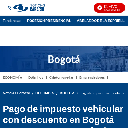
EN VIVO
Noticias Caracol En Vivo
Tendencias:
POSESIÓN PRESIDENCIAL
ABELARDO DE LA ESPRIELLA
PUBLICIDAD
ECONOMÍA
Dólar hoy
Criptomonedas
Emprendedores
/
/
/
Noticias Caracol
COLOMBIA
BOGOTÁ
Pago de impuesto vehicular con 
Pago de impuesto vehicular
con descuento en Bogotá