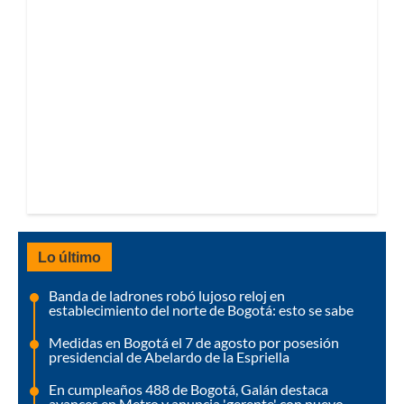
Lo último
Banda de ladrones robó lujoso reloj en
establecimiento del norte de Bogotá: esto se sabe
Medidas en Bogotá el 7 de agosto por posesión
presidencial de Abelardo de la Espriella
En cumpleaños 488 de Bogotá, Galán destaca
avances en Metro y anuncia 'gerente' con nuevo