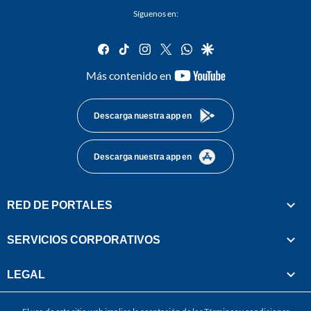
Síguenos en:
facebook
tiktok
instagram
twitter
whatsapp
google
youtube-
Más contenido en
footer
Descarga nuestra app en
Descarga nuestra app en
RED DE PORTALES
SERVICIOS CORPORATIVOS
LEGAL