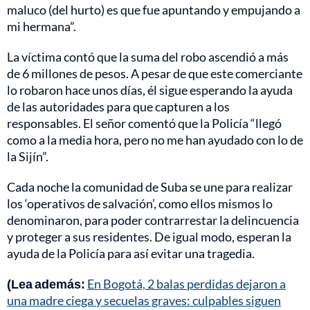
maluco (del hurto) es que fue apuntando y empujando a
mi hermana”.
La víctima contó que la suma del robo ascendió a más
de 6 millones de pesos. A pesar de que este comerciante
lo robaron hace unos días, él sigue esperando la ayuda
de las autoridades para que capturen a los
responsables. El señor comentó que la Policía “llegó
como a la media hora, pero no me han ayudado con lo de
la Sijín”.
Cada noche la comunidad de Suba se une para realizar
los ‘operativos de salvación’, como ellos mismos lo
denominaron, para poder contrarrestar la delincuencia
y proteger a sus residentes. De igual modo, esperan la
ayuda de la Policía para así evitar una tragedia.
(Lea además:
En Bogotá, 2 balas perdidas dejaron a
una madre ciega y secuelas graves: culpables siguen