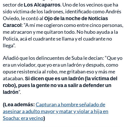
sector de
Los Alcaparros
. Uno de los vecinos que ha
sido víctima de los ladrones, identificado como Andrés
Oviedo, le contó al
Ojo de la noche de Noticias
Caracol
: “A mí me cogieron como entre cinco personas,
me atracaron y me quitaron todo. No hubo ayuda a la
Policía, acá el cuadrante se llama y el cuadrante no
llega”.
Añadió que los delincuentes de Suba le decían: “Que yo
era un violador, que yo era un ladrón y después, como
opuse resistencia al robo, me gritaban eso y más me
atacaban.
Si dicen que es un ladrón (la víctima del
robo), pues la gente no va a salir a defender un
ladrón
”.
(Lea además:
Capturan a hombre señalado de
asesinar a adulto mayor y matar y violar a hija en
Soacha: era vecino
)