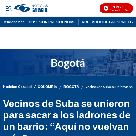
EN VIVO
Noticias Caracol En Vivo
Tendencias:
POSESIÓN PRESIDENCIAL
ABELARDO DE LA ESPRIELLA
PUBLICIDAD
/
/
/
Noticias Caracol
COLOMBIA
BOGOTÁ
Vecinos de Suba se unieron para 
Vecinos de Suba se unieron
para sacar a los ladrones de
un barrio: “Aquí no vuelvan