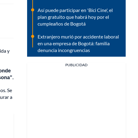
Así puede participar en 'Bici Cine', el
plan gratuito que habrá hoy por el
cumpleaños de Bogotá
Extranjero murió por accidente laboral
en una empresa de Bogotá: familia
denuncia incongruencias
ida y
PUBLICIDAD
donde
sona".
os. Se
turar a