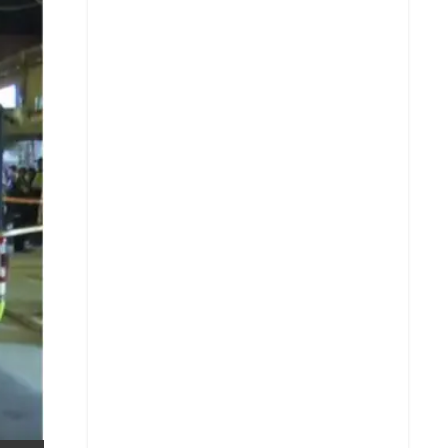
X
Whatsapp
Copiar enlace
Telegram
LinkedIn