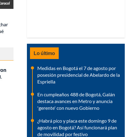
Caracol
char
ué
Lo último
Medidas en Bogotá el 7 de agosto por
ron
posesión presidencial de Abelardo de la
.
Espriella
En cumpleaños 488 de Bogotá, Galán
destaca avances en Metro y anuncia
'gerente' con nuevo Gobierno
¿Habrá pico y placa este domingo 9 de
agosto en Bogotá? Así funcionará plan
de movilidad por festivo