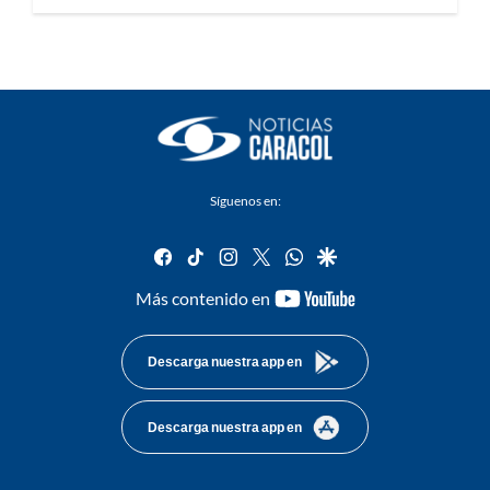
Síguenos en:
facebook
tiktok
instagram
twitter
whatsapp
google
youtube-
Más contenido en
footer
Descarga nuestra app en
Descarga nuestra app en