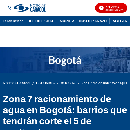
EN VIVO
Noticias Caracol En Vivo
Tendencias:
DÉFICIT FISCAL
MURIÓ ALFONSO LIZARAZO
ABELARDO
PUBLICIDAD
/
/
/
Noticias Caracol
COLOMBIA
BOGOTÁ
Zona 7 racionamiento de agua en
Zona 7 racionamiento de
agua en Bogotá: barrios que
tendrán corte el 5 de