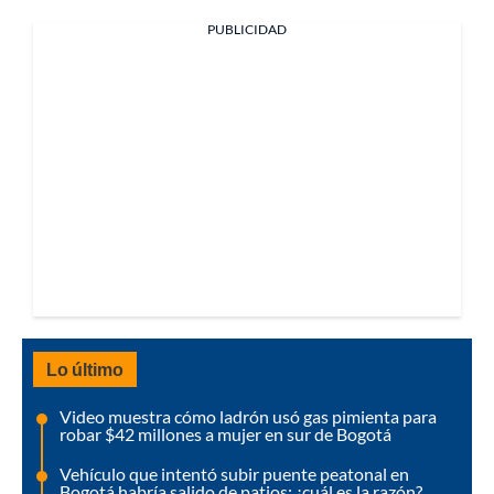
PUBLICIDAD
Lo último
Video muestra cómo ladrón usó gas pimienta para
robar $42 millones a mujer en sur de Bogotá
Vehículo que intentó subir puente peatonal en
Bogotá habría salido de patios: ¿cuál es la razón?