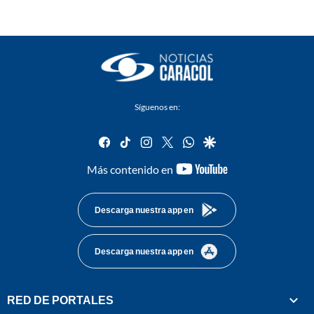
Síguenos en:
facebook
tiktok
instagram
twitter
whatsapp
google
youtube-
Más contenido en
footer
Descarga nuestra app en
Descarga nuestra app en
RED DE PORTALES