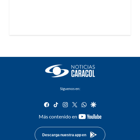
Síguenos en:
facebook
tiktok
instagram
twitter
whatsapp
google
youtube-
Más contenido en
footer
Descarga nuestra app en