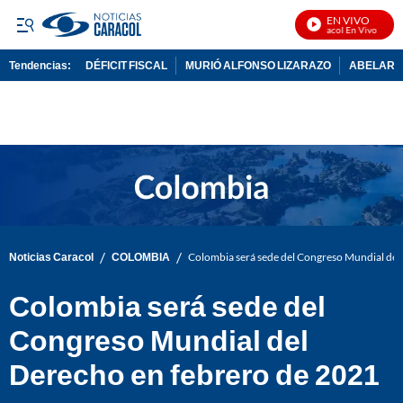
EN VIVO
Noticias Caracol En Vivo
Tendencias:
DÉFICIT FISCAL
MURIÓ ALFONSO LIZARAZO
ABELARDO
PUBLICIDAD
/
/
Noticias Caracol
COLOMBIA
Colombia será sede del Congreso Mundial del
Colombia será sede del
Congreso Mundial del
Derecho en febrero de 2021