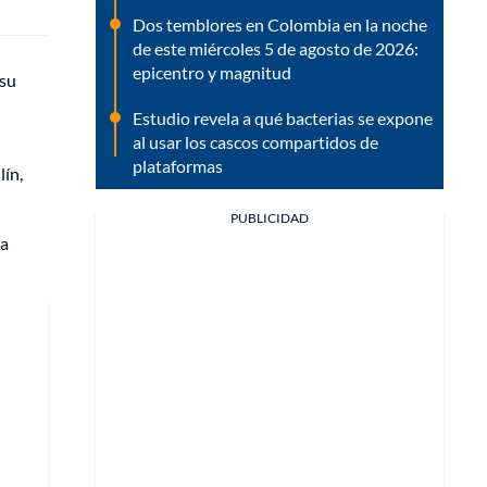
Dos temblores en Colombia en la noche
de este miércoles 5 de agosto de 2026:
epicentro y magnitud
 su
Estudio revela a qué bacterias se expone
al usar los cascos compartidos de
plataformas
lín,
PUBLICIDAD
la