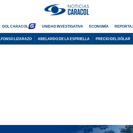
GOL CARACOL
UNIDAD INVESTIGATIVA
ECONOMÍA
REPORTA
LFONSO LIZARAZO
ABELARDO DE LA ESPRIELLA
PRECIO DEL DÓLAR
PUBLICIDAD