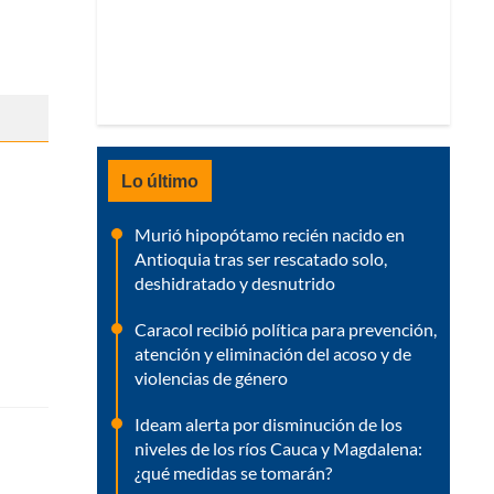
Lo último
Murió hipopótamo recién nacido en
Antioquia tras ser rescatado solo,
deshidratado y desnutrido
Caracol recibió política para prevención,
atención y eliminación del acoso y de
violencias de género
Ideam alerta por disminución de los
niveles de los ríos Cauca y Magdalena:
¿qué medidas se tomarán?