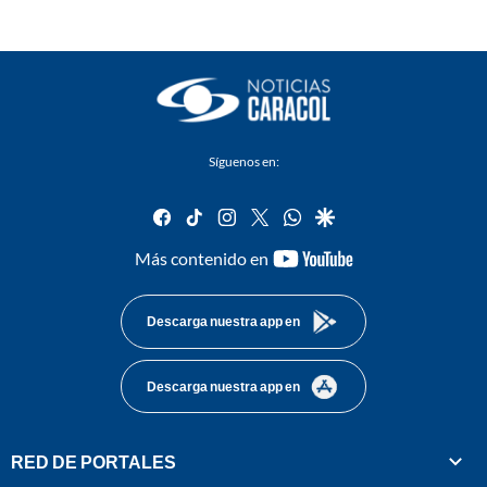
Síguenos en:
facebook
tiktok
instagram
twitter
whatsapp
google
youtube-
Más contenido en
footer
Descarga nuestra app en
Descarga nuestra app en
RED DE PORTALES