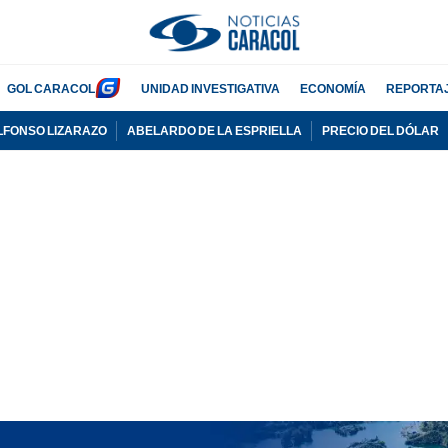
GOL CARACOL
UNIDAD INVESTIGATIVA
ECONOMÍA
REPORTA
LFONSO LIZARAZO
ABELARDO DE LA ESPRIELLA
PRECIO DEL DÓLAR
PUBLICIDAD