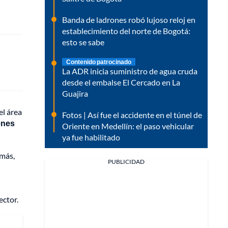
Banda de ladrones robó lujoso reloj en
establecimiento del norte de Bogotá:
esto se sabe
Contenido patrocinado
La ADR inicia suministro de agua cruda
desde el embalse El Cercado en La
Guajira
el área
Fotos | Así fue el accidente en el túnel de
enes
Oriente en Medellín: el paso vehicular
ya fue habilitado
más,
PUBLICIDAD
ctor.