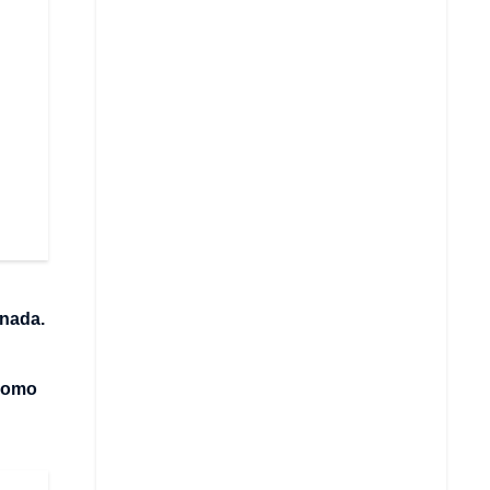
 nada.
 como