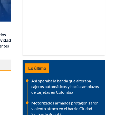
idos
ividad
rentes
Lo último
Así operaba la banda que alteraba
cajeros automáticos y hacía cambiazos
de tarjetas en Colombia
Motorizados armados protagonizaron
violento atraco en el barrio Ciudad
Salitre de Bogotá