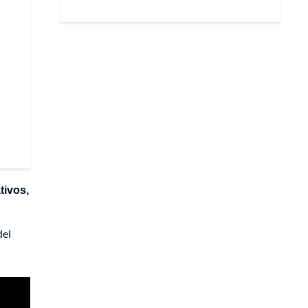
tivos,
del