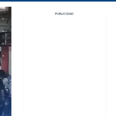
Facebook
PUBLICIDAD
X
Whatsapp
Copiar enlace
Telegram
LinkedIn